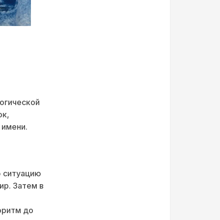
логической
ок,
 имени.
ю ситуацию
ир. Затем в
оритм до