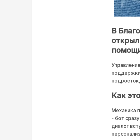
В Благ
открыл
помощ
Управление
поддержки 
подросток,
Как эт
Механика п
- бот сраз
диалог вст
персонализ