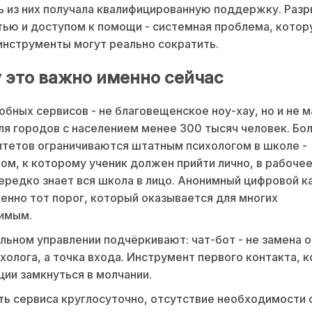
ь из них получала квалифицированную поддержку. Раз
ью и доступом к помощи - системная проблема, кото
нструменты могут реально сократить.
 это важно именно сейчас
обных сервисов - не благовещенское ноу-хау, но и не 
ля городов с населением менее 300 тысяч человек. Бо
тетов ограничиваются штатным психологом в школе -
ом, к которому ученик должен прийти лично, в рабочее
ередко знает вся школа в лицо. Анонимный цифровой к
енно тот порог, который оказывается для многих
имым.
льном управлении подчёркивают: чат-бот - не замена 
холога, а точка входа. Инструмент первого контакта, 
ции замкнуться в молчании.
ь сервиса круглосуточно, отсутствие необходимости 