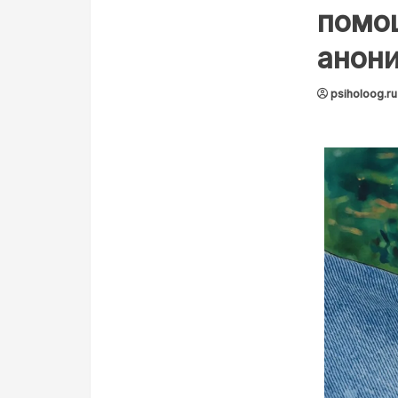
помо
анон
psiholoog.ru