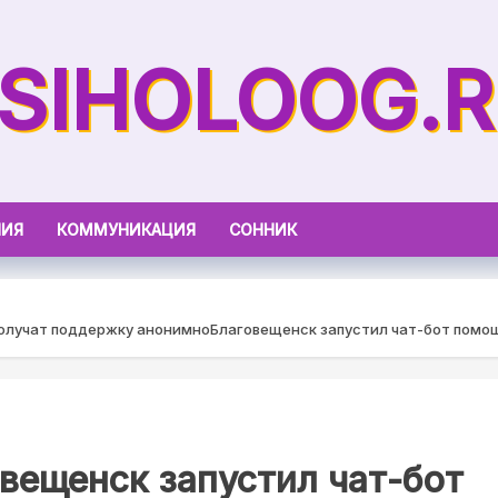
SIHOLOOG.
НИЯ
КОММУНИКАЦИЯ
СОННИК
получат поддержку анонимно
Благовещенск запустил чат-бот помо
вещенск запустил чат-бот