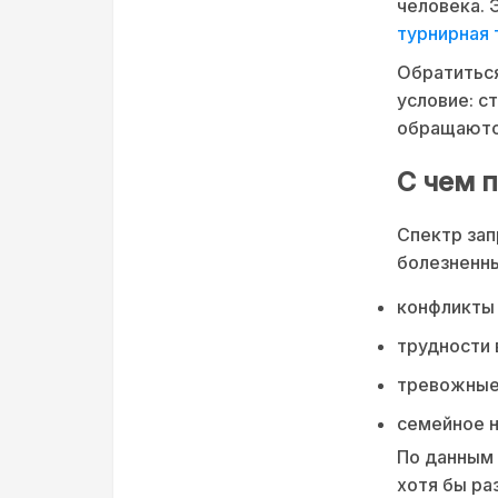
человека. 
турнирная 
Обратиться
условие: с
обращаются
С чем 
Спектр зап
болезненны
конфликты 
трудности 
тревожные
семейное н
По данным 
хотя бы ра