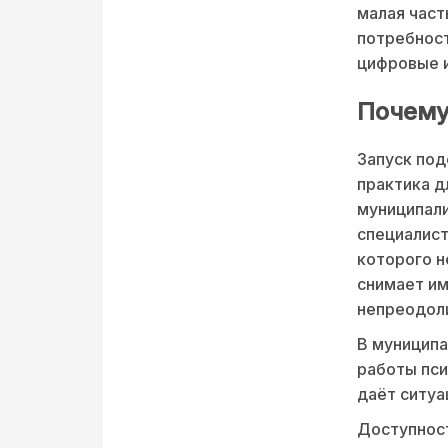
малая част
потребност
цифровые и
Почему
Запуск под
практика д
муниципали
специалист
которого н
снимает им
непреодол
В муниципа
работы пси
даёт ситуа
Доступност