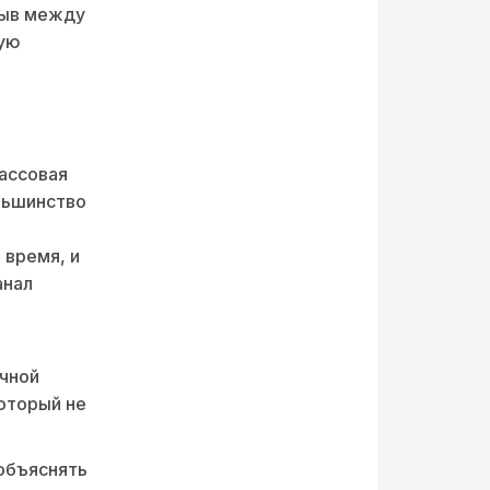
рыв между
рую
массовая
льшинство
 время, и
анал
очной
который не
объяснять