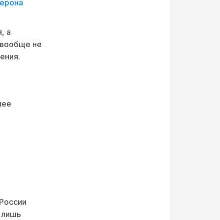
верона
, а
и вообще не
ения.
лее
 России
 лишь